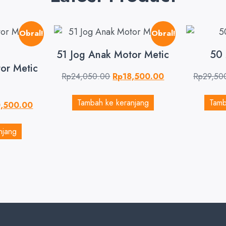
Obral!
Obral!
51 Jog Anak Motor Metic
50
or Metic
Rp
24,050.00
Rp
18,500.00
Rp
29,50
Tambah ke keranjang
Tamb
,500.00
njang