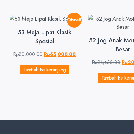
Obral!
53 Meja Lipat Klasik
52 Jog Anak Mot
Spesial
Besar
Rp
80,000.00
Rp
65,000.00
Rp
26,650.00
Rp
20
Tambah ke keranjang
Tambah ke kera