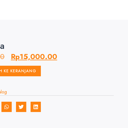
a
00
Rp
15,000.00
H KE KERANJANG
alog