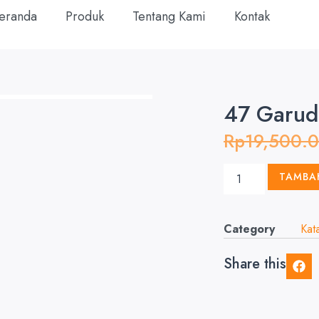
eranda
Produk
Tentang Kami
Kontak
47 Garud
Rp
19,500.
TAMBA
Category
Kat
Share this