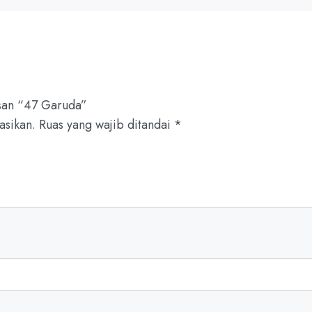
san “47 Garuda”
asikan.
Ruas yang wajib ditandai
*