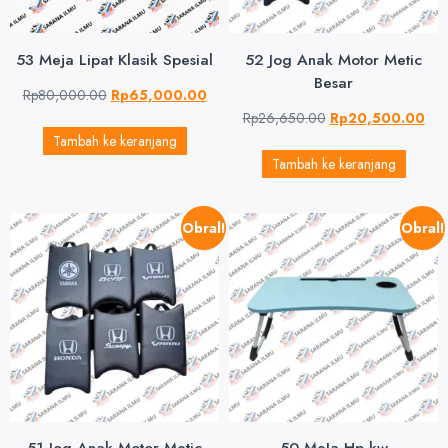
53 Meja Lipat Klasik Spesial
52 Jog Anak Motor Metic
Besar
Rp
80,000.00
Rp
65,000.00
Rp
26,650.00
Rp
20,500.00
Tambah ke keranjang
Tambah ke keranjang
Obral!
Obral!
51 Jog Anak Motor Metic
50 MeJa Hp kw