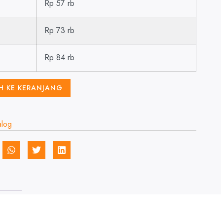
Rp 57 rb
Rp 73 rb
Rp 84 rb
H KE KERANJANG
alog