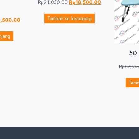
Rp
24,050.00
Rp
18,500.00
Tambah ke keranjang
,500.00
njang
50
Rp
29,50
Tamb