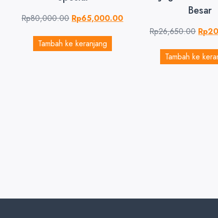
Besar
Rp
80,000.00
Rp
65,000.00
Rp
26,650.00
Rp
20
Tambah ke keranjang
Tambah ke kera