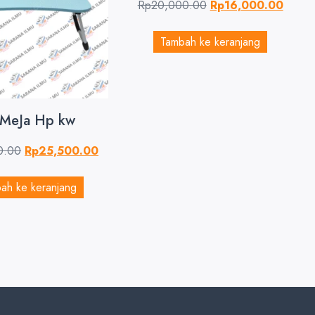
Rp
20,000.00
Rp
16,000.00
Tambah ke keranjang
 MeJa Hp kw
0.00
Rp
25,500.00
ah ke keranjang