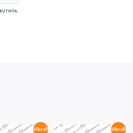
IKUTNYA.
Obral!
Obral!