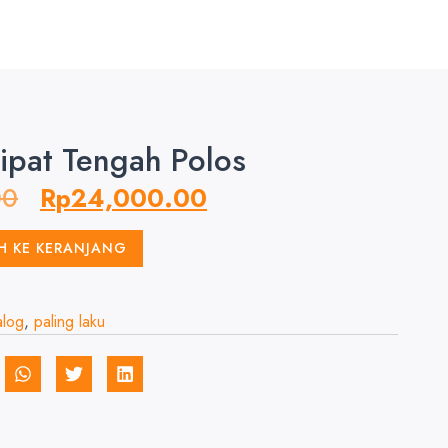
ipat Tengah Polos
00
Rp
24,000.00
H KE KERANJANG
alog
,
paling laku