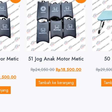
or Metic
51 Jog Anak Motor Metic
50
Rp
24,050.00
Rp
18,500.00
Rp
29,50
,500.00
Tambah ke keranjang
Tamb
njang