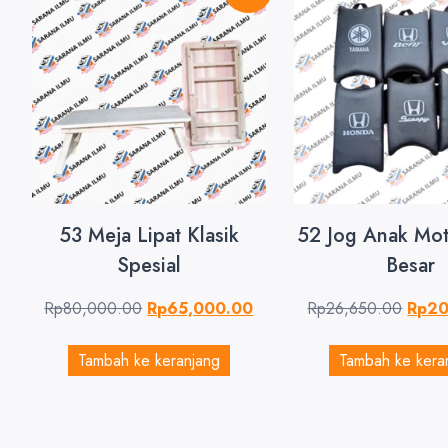
53 Meja Lipat Klasik
52 Jog Anak Mot
Spesial
Besar
Rp
80,000.00
Rp
65,000.00
Rp
26,650.00
Rp
20
Tambah ke keranjang
Tambah ke kera